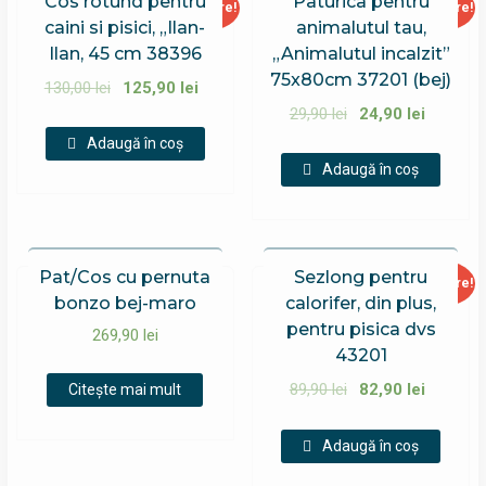
Cos rotund pentru
Paturica pentru
Reducere!
Reducere!
caini si pisici, „Ilan-
animalutul tau,
Ilan, 45 cm 38396
„Animalutul incalzit”
75x80cm 37201 (bej)
130,00
lei
125,90
lei
29,90
lei
24,90
lei
Adaugă în coș
Adaugă în coș
Pat/Cos cu pernuta
Sezlong pentru
Reducere!
bonzo bej-maro
calorifer, din plus,
pentru pisica dvs
269,90
lei
43201
89,90
lei
82,90
lei
Citește mai mult
Adaugă în coș