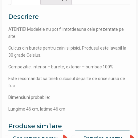
Lungime
46cm,
Descriere
latime
46cm
ATENTIE! Modelele nu pot fi intotdeauna cele prezentate pe
site.
Culcus din burete pentru caini si pisici. Produsul este lavabil la
30 grade Celsius.
Compozitie: interior – burete, exterior – bumbac 100%
Este recomandat sa tineti culcusul departe de orice sursa de
foc.
Dimensiuni probabile:
Lungime 46 cm, latime 46 cm
Produse similare