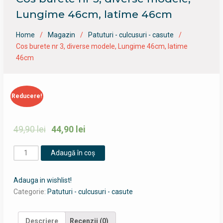
Lungime 46cm, latime 46cm
Home
Magazin
Patuturi - culcusuri - casute
Cos burete nr 3, diverse modele, Lungime 46cm, latime
46cm
Reducere!
49,90
lei
44,90
lei
Cantitate
Adaugă în coș
Cos
burete
Adauga in wishlist!
nr
Categorie:
Patuturi - culcusuri - casute
3,
diverse
modele,
Descriere
Recenzii (0)