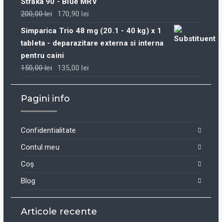
Straka 90 - Blue MRV
200,00
lei
170,90
lei
Simparica Trio 48 mg (20.1 - 40 kg) x 1
tableta - deparazitare externa si interna
pentru caini
150,00
lei
135,00
lei
Pagini info
Confidentialitate
Contul meu
Coș
Blog
Articole recente